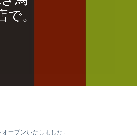
焼き鳥・
店で。