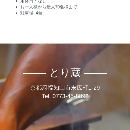
とり蔵別館
Tel: 0773-24-1677
京都府福知山市西本町126-1
【地図】
営業時間: 
18時～23時
（日曜日：17時～22時／祝日：18時～22時）
定休日：なし
お一人様から最大70名様まで
駐車場: 4台