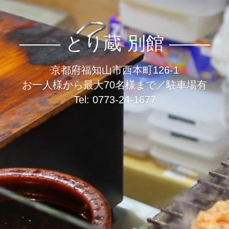
とり蔵 別館
京都府福知山市西本町126-1
お一人様から最大70名様まで／駐車場有
Tel: 0773-24-1677