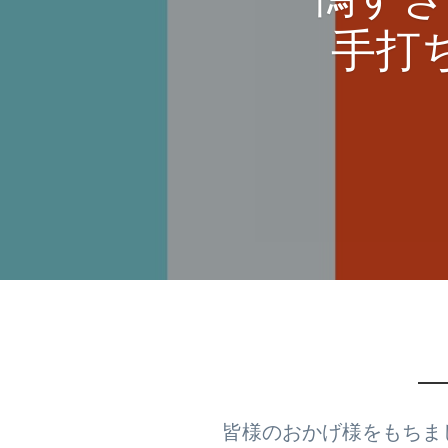
鴨すき
手打