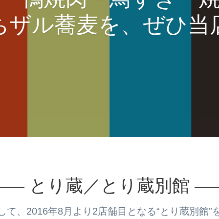
“とり蔵”は京都府福知山市の居酒屋です。
・鴨焼肉・鳥すき・
ちザル蕎麦を、ぜひ当